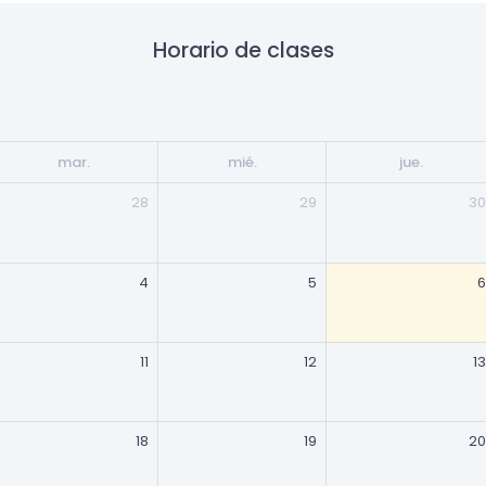
Horario de clases
mar.
mié.
jue.
28
29
30
4
5
6
11
12
13
18
19
20