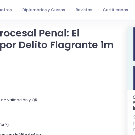
otros
Diplomados y Cursos
Revistas
Certificados
ocesal Penal: El
por Delito Flagrante 1m
.
C
o de validación y QR.
P
OCAP)
úmeros de WhatsApp: