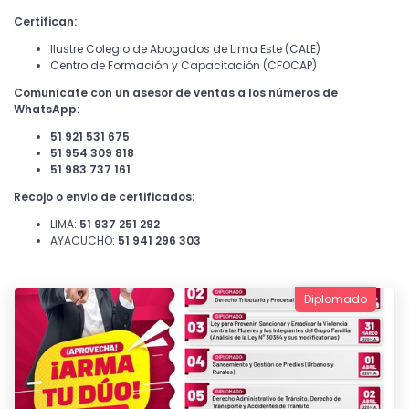
Certifican:
Ilustre Colegio de Abogados de Lima Este (CALE)
Centro de Formación y Capacitación (CFOCAP)
Comunícate con un asesor de ventas a los números de
WhatsApp:
51 921 531 675
51 954 309 818
51 983 737 161
Recojo o envío de certificados:
LIMA:
51 937 251 292
AYACUCHO:
51 941 296 303
Diplomado